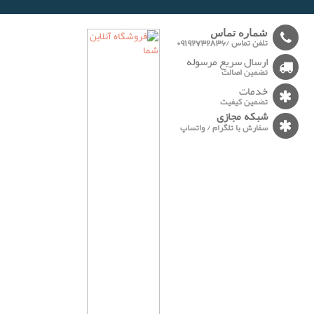
-------
شماره تماس
تلفن تماس /09192732836
ارسال سریع مرسوله
تضمین اصالت
خدمات
تضمین کیفیت
شبکه مجازی
سفارش با تلگرام / واتساپ