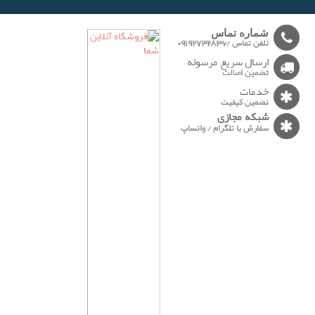
-------
شماره تماس
تلفن تماس /09192732836
ارسال سریع مرسوله
تضمین اصالت
خدمات
تضمین کیفیت
شبکه مجازی
سفارش با تلگرام / واتساپ