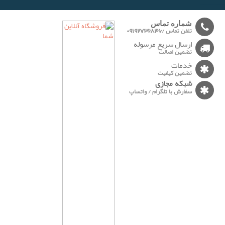
-------
شماره تماس
تلفن تماس /09192732836
ارسال سریع مرسوله
تضمین اصالت
خدمات
تضمین کیفیت
شبکه مجازی
سفارش با تلگرام / واتساپ