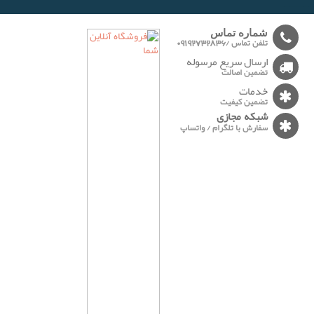
-------
شماره تماس
تلفن تماس /09192732836
ارسال سریع مرسوله
تضمین اصالت
خدمات
تضمین کیفیت
شبکه مجازی
سفارش با تلگرام / واتساپ