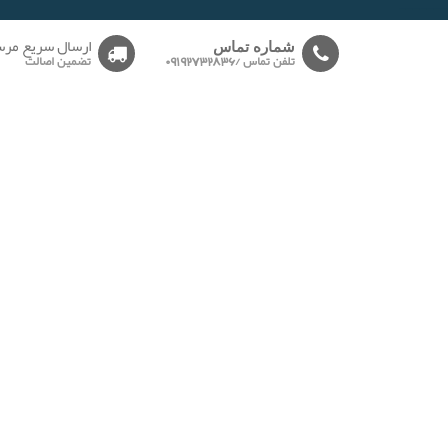
-------
ارسال سریع مرس
شماره تماس
تلفن تماس /09192732836
تضمین اصالت